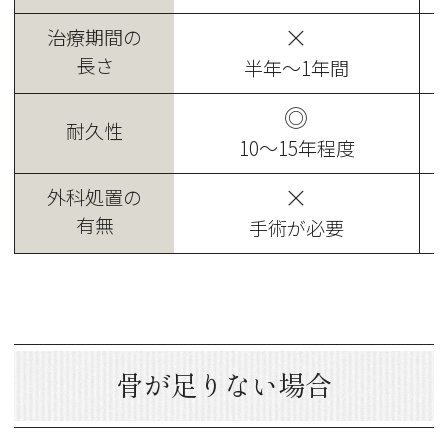
×
治療期間の
長さ
半年～1年間
◎
耐久性
10～15年程度
×
外科処置の
有無
手術が必要
骨が足りない場合