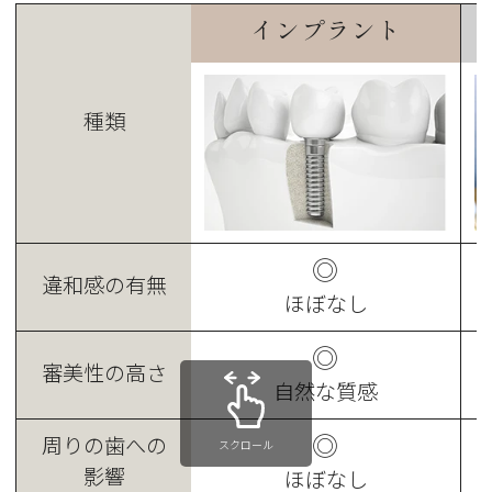
インプラント
種類
◎
違和感の有無
ほぼなし
◎
審美性の高さ
自然な質感
◎
周りの歯への
スクロール
影響
ほぼなし