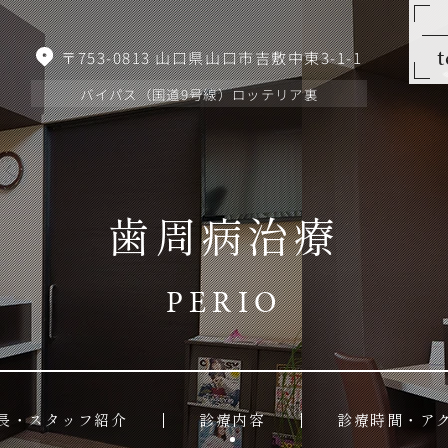
t
〒753-0813
山口県山口市吉敷中東3-1-1
バイパス（国道9号線）ロッテリア裏
歯周病治療
PERIO
長・スタッフ紹介
診療内容
診療時間・ア